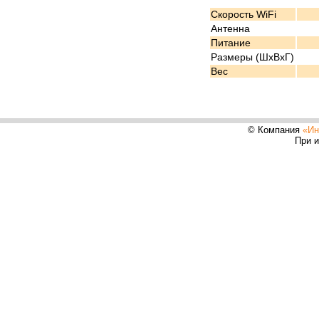
Cкорость WiFi
Антенна
Питание
Размеры (ШxВxГ)
Вес
© Компания
«Ин
При и