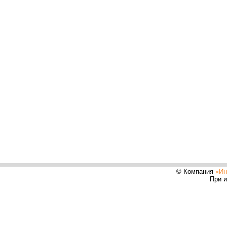
© Компания
«Ин
При и